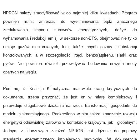
NPRGN należy zmodyfikować w co najmniej kilku kwestiach. Program
powinien m.in.: zmierzać do wyeliminowania bądź znacznego
zredukowania importu surowców energetycznych, dążyć do
wyhamowania i redukcji emisji w sektorze non-ETS, obejmować nie tylko
emisję gazów cieplarnianych, lecz także innych gazów i substancji
kontrolowanych, a w szczególności rtęci, benzo(a)pirenu, siarki oraz
pyłów. Nie powinien również przewidywać budowania nowych mocy
opartych na węglu.
Pomimo, iż Koalicja Klimatyczna ma wiele uwag krytycznych do
dokumentu, trzeba przyznać, że jest on w miarę kompleksowy i
przewiduje długofalowe działania na rzecz transformacji gospodarki do
modelu niskoemisyjnego. Podkreślono w nim także znaczenie rozwoju
energetyki odnawialnej zarówno w kontekście krajowym, jak i globalnym.
Jednym z kluczowych założeń NPRGN jest dążenie do poprawy
standardu energetycznego istniejących budynków. W dokumencie