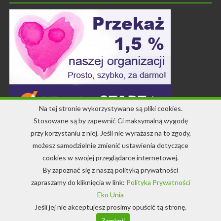
Na tej stronie wykorzystywane są pliki cookies.
Stosowane są by zapewnić Ci maksymalną wygodę
przy korzystaniu z niej. Jeśli nie wyrażasz na to zgody,
Kontakt
możesz samodzielnie zmienić ustawienia dotyczące
cookies w swojej przeglądarce internetowej.
+48 71 344 22 64
By zapoznać się z naszą polityką prywatności
info-ekounia@eko.org.pl
zapraszamy do kliknięcia w link:
Polityka Prywatności
Eko Unia
Jeśli jej nie akceptujesz prosimy opuścić tą stronę.
© Copyright 1994-2022 EkoUnia
Zamknij