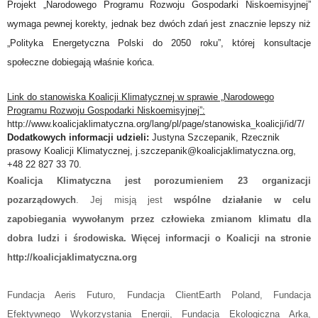
Projekt „Narodowego Programu Rozwoju Gospodarki Niskoemisyjnej”
wymaga pewnej korekty, jednak bez dwóch zdań jest znacznie lepszy niż
„Polityka Energetyczna Polski do 2050 roku”, której konsultacje
społeczne dobiegają właśnie końca.
Link do stanowiska Koalicji Klimatycznej w sprawie „Narodowego
Programu Rozwoju Gospodarki Niskoemisyjnej”:
http://www.koalicjaklimatyczna.org/lang/pl/page/stanowiska_koalicji/id/7/
Dodatkowych informacji udzieli:
Justyna Szczepanik, Rzecznik
prasowy Koalicji Klimatycznej, j.szczepanik@koalicjaklimatyczna.org,
+48 22 827 33 70.
Koalicja Klimatyczna
jest porozumieniem 23 organizacji
pozarządowych
. Jej misją jest
wspólne działanie w celu
zapobiegania wywołanym przez człowieka zmianom klimatu dla
dobra ludzi i środowiska. Więcej informacji o Koalicji na stronie
http://koalicjaklimatyczna.org
Fundacja Aeris Futuro,
Fundacja ClientEarth Poland,
Fundacja
Efektywnego Wykorzystania Energii, Fundacja Ekologiczna Arka,