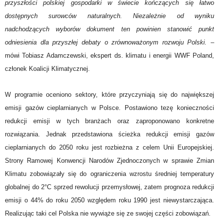
przyszłości polskiej gospodarki w świecie kończących się łatwo
dostępnych surowców naturalnych. Niezależnie od wyniku
nadchodzących wyborów dokument ten powinien stanowić punkt
odniesienia dla przyszłej debaty o zrównoważonym rozwoju Polski.
–
mówi Tobiasz Adamczewski, ekspert ds. klimatu i energii WWF Poland,
członek Koalicji Klimatycznej.
W programie oceniono sektory, które przyczyniają się do największej
emisji gazów cieplarnianych w Polsce. Postawiono tezę konieczności
redukcji emisji w tych branżach oraz zaproponowano konkretne
rozwiązania. Jednak przedstawiona ścieżka redukcji emisji gazów
cieplarnianych do 2050 roku jest rozbieżna z celem Unii Europejskiej.
Strony Ramowej Konwencji Narodów Zjednoczonych w sprawie Zmian
Klimatu zobowiązały się do ograniczenia wzrostu średniej temperatury
globalnej do 2°C sprzed rewolucji przemysłowej, zatem prognoza redukcji
emisji o 44% do roku 2050 względem roku 1990 jest niewystarczająca.
Realizując taki cel Polska nie wywiąże się ze swojej części zobowiązań.