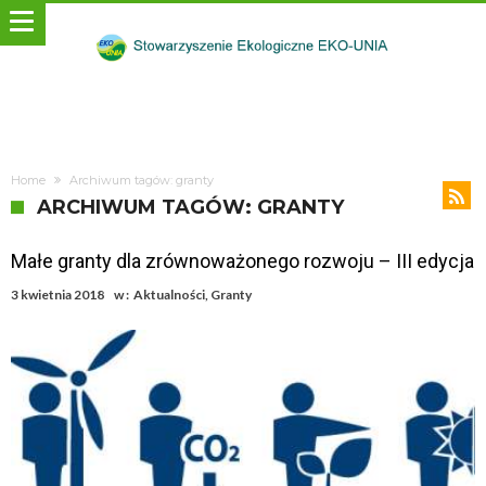
Home
Archiwum tagów: granty
ARCHIWUM TAGÓW: GRANTY
Małe granty dla zrównoważonego rozwoju – III edycja
3 kwietnia 2018
w :
Aktualności
,
Granty