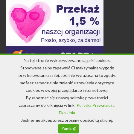
Na tej stronie wykorzystywane są pliki cookies.
Stosowane są by zapewnić Ci maksymalną wygodę
przy korzystaniu z niej. Jeśli nie wyrażasz na to zgody,
Kontakt
możesz samodzielnie zmienić ustawienia dotyczące
cookies w swojej przeglądarce internetowej.
+48 71 344 22 64
By zapoznać się z naszą polityką prywatności
info-ekounia@eko.org.pl
zapraszamy do kliknięcia w link:
Polityka Prywatności
Eko Unia
Jeśli jej nie akceptujesz prosimy opuścić tą stronę.
© Copyright 1994-2022 EkoUnia
Zamknij
Wykonanie:
POSITIVA