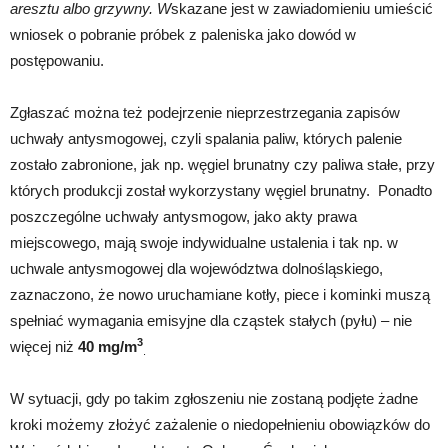
aresztu albo grzywny. W
skazane jest w zawiadomieniu umieścić
wniosek o pobranie próbek z paleniska jako dowód w
postępowaniu.
Zgłaszać można też podejrzenie nieprzestrzegania zapisów
uchwały antysmogowej, czyli spalania paliw, których palenie
zostało zabronione, jak np. węgiel brunatny czy paliwa stałe, przy
których produkcji został wykorzystany węgiel brunatny. Ponadto
poszczególne uchwały antysmogow, jako akty prawa
miejscowego, mają swoje indywidualne ustalenia i tak np. w
uchwale antysmogowej dla województwa dolnośląskiego,
zaznaczono, że nowo uruchamiane kotły, piece i kominki muszą
spełniać wymagania emisyjne dla cząstek stałych (pyłu) – nie
3
więcej niż
40 mg/m
.
W sytuacji, gdy po takim zgłoszeniu nie zostaną podjęte żadne
kroki możemy złożyć zażalenie o niedopełnieniu obowiązków do