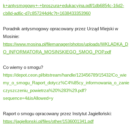
k+antysmogowy+-+broszura+edukacyjna.pdf/1db6854c-16d2-
cb8d-ad6c-d7c857244d4c?t=1638433353960
Poradnik antysmogowy opracowany przez Urząd Miejski w
Mosinie:
https://www.mosina.pl/filemanager/photos/uploads/WKLADKA_D
O_INFORMATORA_MOSINSKIEGO_SMOG_POP.pdf
Co wiemy o smogu?
https://depot.ceon.pl/bitstream/handle/123456789/15432/Co_wie
my_o_smogu_Raport_dotycz%C4%85cy_informowania_o_zanie
czyszczeniu_powietrza%20%283%29.pdf?
sequence=4&isAllowed=y
Raport o smogu opracowany przez Instytut Jagielloński:
https://jagiellonski.pl/files/other/1536001341.pdf