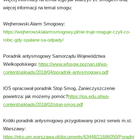
więcej informacji na temat smogu:
Wejherowski Alarm Smogowy:
https://wejherowskialarmsmogowy.pl/nie-truje-reaguje-czyli-co-
robic-gdy-spalane-sa-odpady/
Poradnik antysmogowy Samorządu Województwa
Wielkopolskiego:
https://www.wfosgw.poznan.pl/wp-
content/uploads/2018/04/poradnik-antysmogowy.pdf
IOŚ opracował poradnik Stop Smog. Zanieczyszczenie
powietrza: jak możemy pomóc?
https://ios.edu.pl/wp-
content/uploads/2018/02/stop-smog.pdf
Krótki poradnik antysmogowy przygotowany przez serwis m.st.
Warszawy:
https://eko.um.warszawa.pl/documents/63448/21686050/Poradni