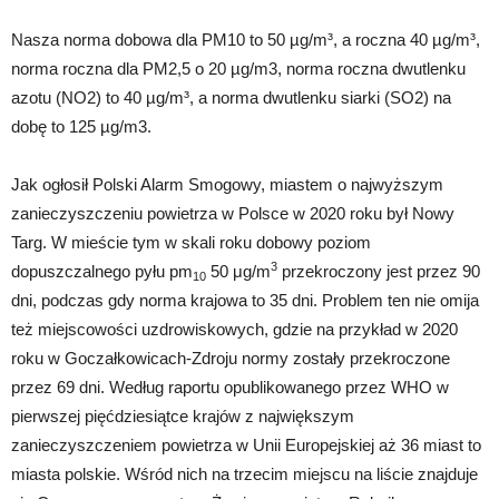
Nasza norma dobowa dla PM10 to 50 µg/m³, a roczna 40 µg/m³,
norma roczna dla PM2,5 o 20 µg/m3, norma roczna dwutlenku
azotu (NO2) to 40 µg/m³, a norma dwutlenku siarki (SO2) na
dobę to 125 µg/m3.
Jak ogłosił Polski Alarm Smogowy, miastem o najwyższym
zanieczyszczeniu powietrza w Polsce w 2020 roku był Nowy
Targ. W mieście tym w skali roku dobowy poziom
3
dopuszczalnego pyłu pm
50 μg/m
przekroczony jest przez 90
10
dni, podczas gdy norma krajowa to 35 dni. Problem ten nie omija
też miejscowości uzdrowiskowych, gdzie na przykład w 2020
roku w Goczałkowicach-Zdroju normy zostały przekroczone
przez 69 dni. Według raportu opublikowanego przez WHO w
pierwszej pięćdziesiątce krajów z największym
zanieczyszczeniem powietrza w Unii Europejskiej aż 36 miast to
miasta polskie. Wśród nich na trzecim miejscu na liście znajduje