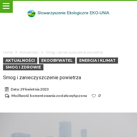
Home
Aktualności
Smog i zanieczyszczenie powietrza
AKTUALNOŚCI
EKOOBYWATEL
ENERGIA I KLIMAT
SMOG I ZDROWIE
Smog i zanieczyszczenie powietrza
Data:
29 kwietnia 2023
Smog
Możliwość komentowania
została wyłączona
0
i
zanieczyszczenie
powietrza